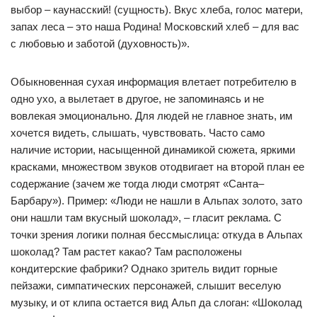
выбор – каунасский! (сущность). Вкус хлеба, голос матери,
запах леса – это наша Родина! Московский хлеб – для вас
с любовью и заботой (духовность)».
Обыкновенная сухая информация влетает потребителю в
одно ухо, а вылетает в другое, не запоминаясь и не
вовлекая эмоционально. Для людей не главное знать, им
хочется видеть, слышать, чувствовать. Часто само
наличие истории, насыщенной динамикой сюжета, яркими
красками, множеством звуков отодвигает на второй план ее
содержание (зачем же тогда люди смотрят «Санта–
Барбару»). Пример: «Люди не нашли в Альпах золото, зато
они нашли там вкусный шоколад», – гласит реклама. С
точки зрения логики полная бессмыслица: откуда в Альпах
шоколад? Там растет какао? Там расположены
кондитерские фабрики? Однако зритель видит горные
пейзажи, симпатических персонажей, слышит веселую
музыку, и от клипа остается вид Альп да слоган: «Шоколад