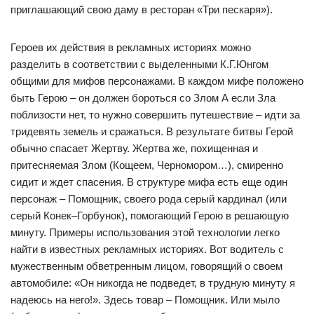
приглашающий свою даму в ресторан «Три пескаря»).
Героев их действия в рекламных историях можно
разделить в соответствии с выделенными К.Г.Юнгом
общими для мифов персонажами. В каждом мифе положено
быть Герою – он должен бороться со Злом А если Зла
поблизости нет, то нужно совершить путешествие – идти за
тридевять земель и сражаться. В результате битвы Герой
обычно спасает Жертву. Жертва же, похищенная и
притесняемая Злом (Кощеем, Черномором…), смиренно
сидит и ждет спасения. В структуре мифа есть еще один
персонаж – Помощник, своего рода серый кардинал (или
серый Конек–Горбунок), помогающий Герою в решающую
минуту. Примеры использования этой технологии легко
найти в известных рекламных историях. Вот водитель с
мужественным обветренным лицом, говорящий о своем
автомобиле: «Он никогда не подведет, в трудную минуту я
надеюсь на него!». Здесь товар – Помощник. Или мыло