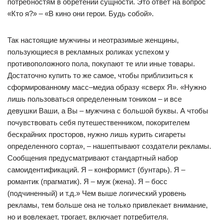
потребностям в обретении сущности. Это ответ на вопрос
«Кто я?» – «В кино они герои. Будь собой».
Так настоящие мужчины и неотразимые женщины,
пользующиеся в рекламных роликах успехом у
противоположного пола, покупают те или иные товары.
Достаточно купить то же самое, чтобы приблизиться к
сформированному масс–медиа образу «сверх Я». «Нужно
лишь пользоваться определенным тоником – и все
девушки Ваши, а Вы – мужчина с большой буквы. А чтобы
почувствовать себя путешественником, покорителем
бескрайних просторов, нужно лишь курить сигареты
определенного сорта», – нашептывают создатели рекламы.
Сообщения предусматривают стандартный набор
самоидентификаций. Я – конформист (бунтарь). Я –
романтик (прагматик). Я – муж (жена). Я – босс
(подчиненный) и т.д.» Чем выше логический уровень
рекламы, тем больше она не только привлекает внимание,
но и вовлекает, трогает, включает потребителя.