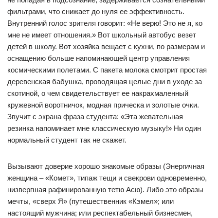
фильтрами, что снижает до нуля ее эффективность.
Внутренний голос зрителя говорит: «Не верю! Это не я, ко
мне не имеет отношения.» Вот школьный автобус везет
детей в школу. Вот хозяйка вещает с кухни, по размерам и
оснащению больше напоминающей центр управления
космическими полетами. С пакета молока смотрит простая
деревенская бабушка, проводящая целые дни в уходе за
скотиной, о чем свидетельствует ее накрахмаленный
кружевной воротничок, модная прическа и золотые очки.
Звучит с экрана фраза студента: «Эта жевательная
резинка напоминает мне классическую музыку!» Ни один
нормальный студент так не скажет.
Вызывают доверие хорошо знакомые образы (Энергичная
женщина – «Комет», типаж тещи и свекрови одновременно,
низвергшая рафинированную тетю Асю). Либо это образы
мечты, «сверх Я» (путешественник «Кэмел»; или
настоящий мужчина; или респектабельный бизнесмен,