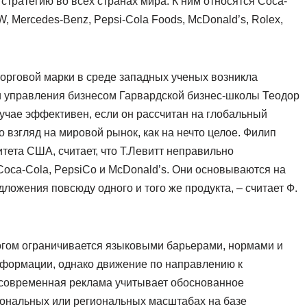
стратегию во всех странах мира. К ним относятся Coca-
BMW, Mercedes-Benz, Pepsi-Cola Foods, McDonald’s, Rolex,
орговой марки в среде западных ученых возникла
и управления бизнесом Гарвардской бизнес-школы Теодор
случае эффективен, если он рассчитан на глобальный
о взгляд на мировой рынок, как на нечто целое. Филип
тета США, считает, что Т.Левитт неправильно
Coca-Cola, PepsiCo и McDonald’s. Они основываются на
ложения повсюду одного и того же продукта, – считает Ф.
гом ограничивается языковыми барьерами, нормами и
нформации, однако движение по направлению к
 современная реклама учитывает обоснованное
иональных или региональных масштабах на базе