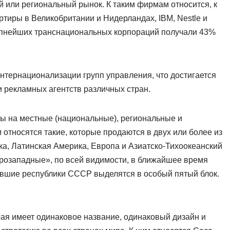
 или региональный рынок. К таким фирмам относится, к
ртиры в Великобритании и Нидерландах, IBM, Nestle и
рупнейших транснациональных корпораций получали 43%
нтернационализации групп управления, что достигается
 рекламных агентств различных стран.
ны на местные (национальные), региональные и
относятся такие, которые продаются в двух или более из
а, Латинская Америка, Европа и Азиатско-Тихоокеанский
прозападные», по всей видимости, в ближайшее время
бывшие республики СССР выделятся в особый пятый блок.
рая имеет одинаковое название, одинаковый дизайн и