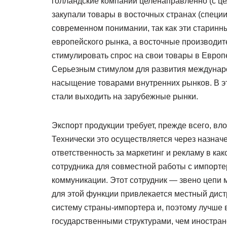
голландские компании целенаправленно (с це
закупали товары в восточных странах (специи, 
современном понимании, так как эти старинн
европейского рынка, а восточные производите
стимулировать спрос на свои товары в Европе,
Серьезным стимулом для развития междунаро
насыщение товарами внутренних рынков. В э
стали выходить на зарубежные рынки.
Экспорт продукции требует, прежде всего, вл
Технически это осуществляется через назнач
ответственность за маркетинг и рекламу в как
сотрудника для совместной работы с импорт
коммуникации. Этот сотрудник — звено цепи 
для этой функции привлекается местный дис
систему страны-импортера и, поэтому лучше
государственными структурами, чем иностран