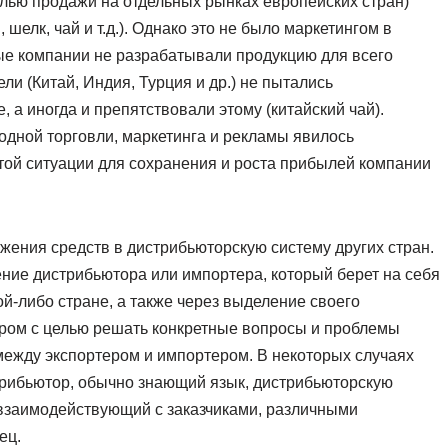
лью продажи на отдельных рынках европейских стран)
шелк, чай и т.д.). Однако это не было маркетингом в
ые компании не разрабатывали продукцию для всего
ли (Китай, Индия, Турция и др.) не пытались
 а иногда и препятствовали этому (китайский чай).
дной торговли, маркетинга и рекламы явилось
той ситуации для сохранения и роста прибылей компании
ожения средств в дистрибьюторскую систему других стран.
ение дистрибьютора или импортера, который берет на себя
ой-либо стране, а также через выделение своего
ером с целью решать конкретные вопросы и проблемы
между экспортером и импортером. В некоторых случаях
трибьютор, обычно знающий язык, дистрибьюторскую
 взаимодействующий с заказчиками, различными
ец.