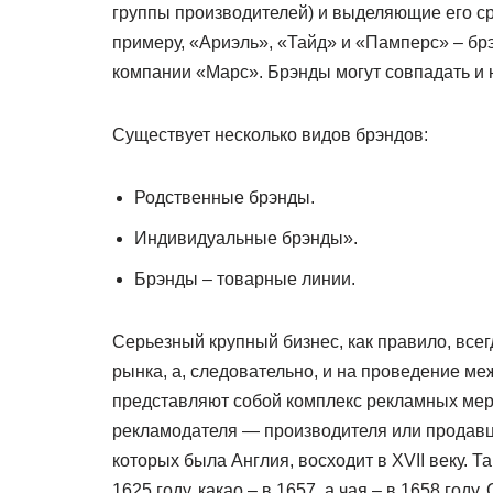
группы производителей) и выделяющие его сре
примеру, «Ариэль», «Тайд» и «Памперс» – бр
компании «Марс». Брэнды могут совпадать и 
Существует несколько видов брэндов:
Родственные брэнды.
Индивидуальные брэнды».
Брэнды – товарные линии.
Серьезный крупный бизнес, как правило, все
рынка, а, следовательно, и на проведение м
представляют собой комплекс рекламных ме
рекламодателя — производителя или продавц
которых была Англия, восходит в ХVII веку. 
1625 году, какао – в 1657, а чая – в 1658 год