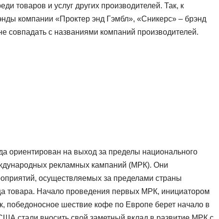
ди товаров и услуг других производителей. Так, к
энды компании «Проктер энд Гэмбл», «Сникерс» – брэнд
не совпадать с названиями компаний производителей.
гда ориентирован на выход за пределы национального
еждународных рекламных кампаний (МРК). Они
роприятий, осуществляемых за пределами страны
а товара. Начало проведения первых МРК, инициатором
Так, победоносное шествие кофе по Европе берет начало в
у. США стали вносить свой заметный вклад в развитие МРК с