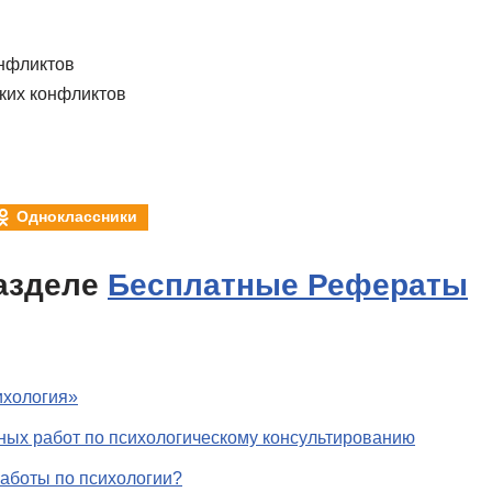
онфликтов
ких конфликтов
Одноклассники
азделе
Бесплатные Рефераты
ихология»
ных работ по психологическому консультированию
работы по психологии?