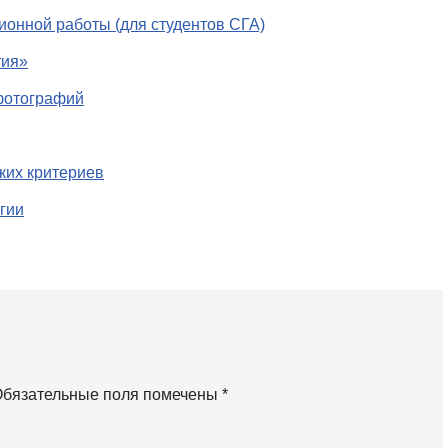
онной работы (для студентов СГА)
тия»
 фотографий
ких критериев
гии
бязательные поля помечены
*