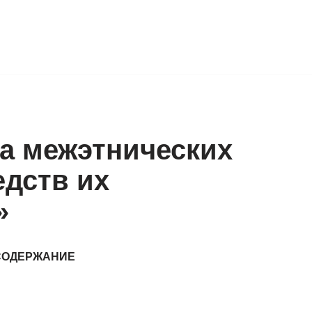
а межэтнических
едств их
»
СОДЕРЖАНИЕ