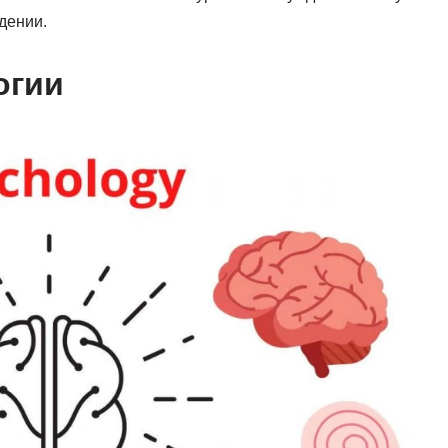
дении.
огии