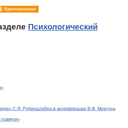
Одноклассники
азделе
Психологический
и»
делю» С.Я. Рубинштейна в модификации В.Ф. Моргуна
й памяти»