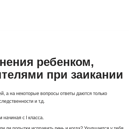
лнения ребенком,
ителями при заикании
й, а на некоторые вопросы ответы даются только
ледственности и т.д.
начиная с I класса.
и ли попытки исправить речь и когда? Ухудшается у тебя