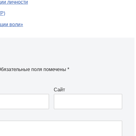
ции личности
УР)
ции воли»
бязательные поля помечены
*
Сайт