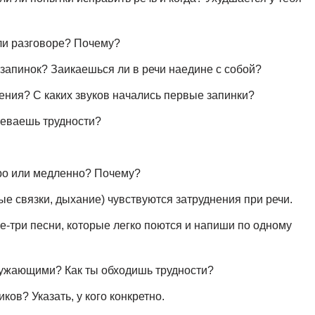
или разговоре? Почему?
з запинок? Заикаешься ли в речи наедине с собой?
ения? С каких звуков начались первые запинки?
леваешь трудности?
тро или медленно? Почему?
вые связки, дыхание) чувствуются затруднения при речи.
е-три песни, которые легко поются и напиши по одному
ружающими? Как ты обходишь трудности?
ков? Указать, у кого конкретно.