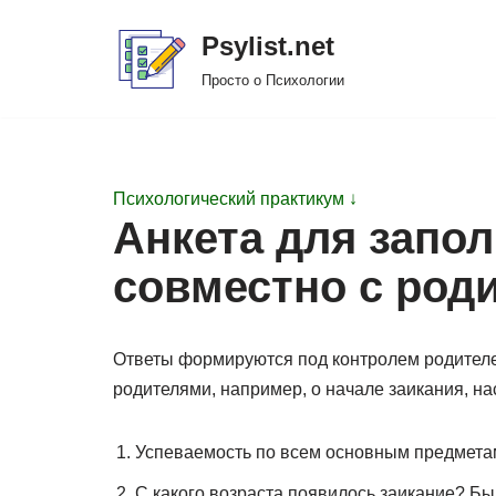
Psylist.net
Перейти
Просто о Психологии
к
содержимому
Психологический практикум ↓
Анкета для запо
совместно с род
Ответы формируются под контролем родителе
родителями, например, о начале заикания, нас
Успеваемость по всем основным предметам 
С какого возраста появилось заикание? Был