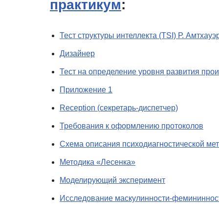
практикум
:
Тест структуры интеллекта (TSI) Р. Амтхау
Дизайнер
Тест на определение уровня развития про
Приложение 1
Reception (секретарь-диспетчер)
Требования к оформлению протоколов
Схема описания психодиагностической мет
Методика «Лесенка»
Моделирующий эксперимент
Исследование маскулинности-фемининнос