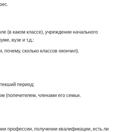
рес.
оле (в каком классе), учреждении начального
е, вузе и т.д.;
и, почему, сколько классов окончил).
стекший период;
м (попечителем, членами его семьи.
нии профессии, получении квалификации, есть ли