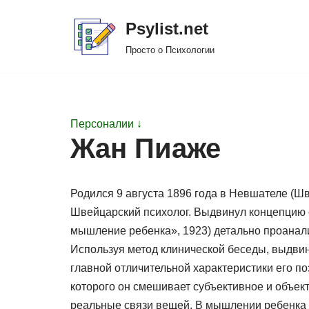
Psylist.net
Перейти
Просто о Психологии
к
содержимому
Персоналии ↓
Жан Пиаже
Родился 9 августа 1896 года в Невшателе (Шв
Швейцарский психолог. Выдвинул концепцию с
мышление ребенка», 1923) детально проанал
Используя метод клинической беседы, выдвин
главной отличительной характеристики его по
которого он смешивает субъективное и объек
реальные связи вещей. В мышлении ребенка о