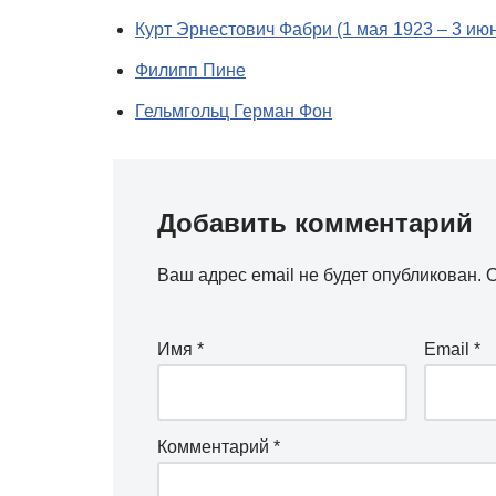
Курт Эрнестович Фабри (1 мая 1923 – 3 ию
Филипп Пине
Гельмгольц Герман Фон
Добавить комментарий
Ваш адрес email не будет опубликован.
О
Имя
*
Email
*
Комментарий
*