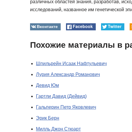
различных областей знания, разработав, исх
исследований, названное им генетической эп
Вконтакте
Facebook
Twitter
Похожие материалы в р
Шпильрейн Исаак Нафтульевич
Лурия Александр Романович
Девид Юм
Гартли Давид (Дейвид)
Гальперин Петр Яковлевич
Эрик Берн
Милль Джон Стюарт