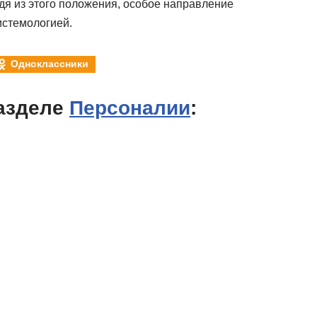
одя из этого положения, особое направление
истемологией.
Одноклассники
азделе
Персоналии
: