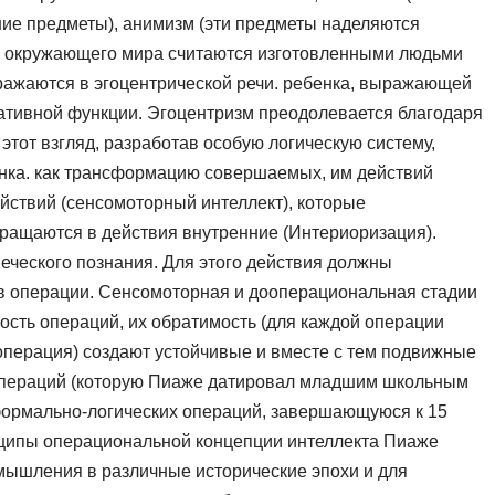
ние предметы), анимизм (эти предметы наделяются
я окружающего мира считаются изготовленными людьми
ражаются в эгоцентрической речи. ребенка, выражающей
ативной функции. Эгоцентризм преодолевается благодаря
тот взгляд, разработав особую логическую систему,
нка. как трансформацию совершаемых, им действий
йствий (сенсомоторный интеллект), которые
ращаются в действия внутренние (Интериоризация).
веческого познания. Для этого действия должны
 в операции. Сенсомоторная и дооперациональная стадии
сть операций, их обратимость (для каждой операции
операция) создают устойчивые и вместе с тем подвижные
 операций (которую Пиаже датировал младшим школьным
ормально-логических операций, завершающуюся к 15
инципы операциональной концепции интеллекта Пиаже
ышления в различные исторические эпохи и для