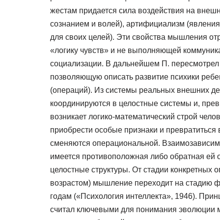
жестам придается сила воздействия на внеш
сознанием и волей), артифициализм (явлени
для своих целей). Эти свойства мышления от
«логику чувств» и не выполняющей коммуник
социализации. В дальнейшем П. пересмотрел э
позволяющую описать развитие психики ребе
(операций). Из системы реальных внешних де
координируются в целостные системы и, прев
возникает логико-математический строй чело
приобрести особые признаки и превратиться
сменяются операциональной. Взаимозависимо
имеется противоположная либо обратная ей 
целостные структуры. От стадии конкретных
возрастом) мышление переходит на стадию ф
годам («Психология интеллекта», 1946). Пр
считал ключевыми для понимания эволюции м