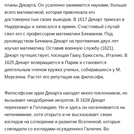
планы Декарта. Он усиленно занимается науками, больше
всего математикой, которая привлекала его
достоверностью своих выводов. В 1617 Декарт приехал в
Нидерланды и записался в армию. Счастливый случай
свел его с профессором математики Бекманом. Под
руководством Бекмана Декарт на протяжении двух лет
изучал математику. Оставив военную службу (1621),
Декарт путешествует, посещая Гаагу, Брюссель, Италию. В
1625 Декарт возвращается в Париж и становится
деятельным членом кружка ученых, собиравшихся у М.
Мерсенна. Растет его репутация как философа.
Философские идеи Декарта находят много поклонников, но
вызывают неодобрение иезуитов. В 1628 Декарт
переезжает в Голландию. Но и здесь он наталкивается на
непонимание, хотя открыто и не высказывает своих
взглядов на сотворение и развитие Вселенной, которые
совпадали со взглядами осужденного Галилея. Во