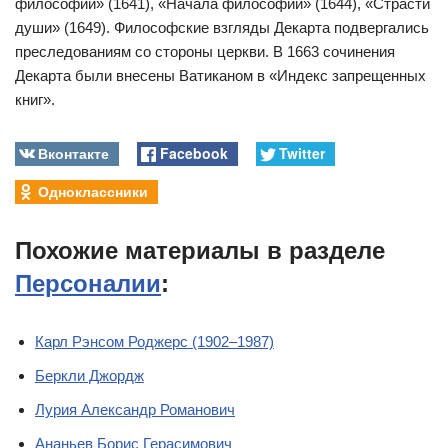
философии» (1641), «Начала философии» (1644), «Страсти
души» (1649). Философские взгляды Декарта подвергались
преследованиям со стороны церкви. В 1663 сочинения
Декарта были внесены Ватиканом в «Индекс запрещенных
книг».
Вконтакте
Facebook
Twitter
Одноклассники
Похожие материалы в разделе
Персоналии
:
Карл Рэнсом Роджерс (1902–1987)
Беркли Джордж
Лурия Александр Романович
Ананьев Борис Герасимович