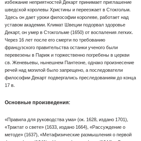
избежание неприятностей Декарт принимает приглашение
шведской королевы Христины и переезжает в Стокгольм.
Здесь он дает уроки философии королеве, работает над
уставом академии. Климат Швеции подорвал здоровье
Декарт, он умер в Стокгольме (1650) от воспаления легких.
Через 16 лет после его смерти по требованию
французского правительства останки ученого были
перевезены в Париж и торжественно погребены в церкви
св. Женевьевы, нынешнем Пантеоне, однако произнесение
речей над могилой было запрещено, а последователи
философии Декарт подвергались преследованиям до конца
17 в.
Основные произведения:
«Правила для руководства ума» (ок. 1628, издано 1701),
«Трактат о свете» (1633, издано 1664), «Рассуждение о
методе» (1637), «Метафизические размышления о первой