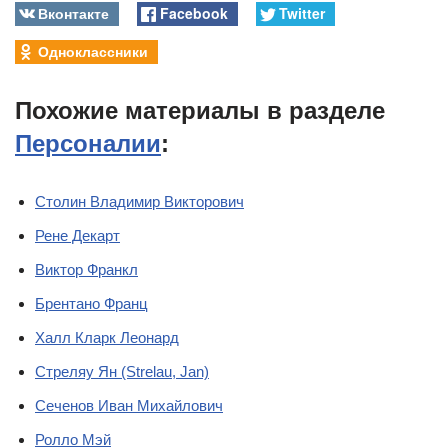
Вконтакте
Facebook
Twitter
Одноклассники
Похожие материалы в разделе
Персоналии
:
Столин Владимир Викторович
Рене Декарт
Виктор Франкл
Брентано Франц
Халл Кларк Леонард
Стреляу Ян (Strelau, Jan)
Сеченов Иван Михайлович
Ролло Мэй