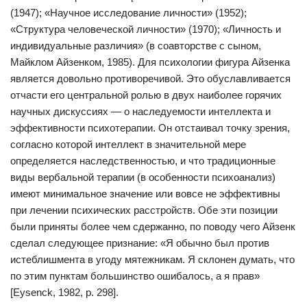
(1947); «Научное исследование личности» (1952);
«Структура человеческой личности» (1970); «Личность и
индивидуальные различия» (в соавторстве с сыном,
Майклом Айзенком, 1985). Для психологии фигура Айзенка
является довольно противоречивой. Это обуславливается
отчасти его центральной ролью в двух наиболее горячих
научных дискуссиях — о наследуемости интеллекта и
эффективности психотерапии. Он отстаивал точку зрения,
согласно которой интеллект в значительной мере
определяется наследственностью, и что традиционные
виды вербальной терапии (в особенности психоанализ)
имеют минимальное значение или вовсе не эффективны
при лечении психических расстройств. Обе эти позиции
были приняты более чем сдержанно, по поводу чего Айзенк
сделал следующее признание: «Я обычно был против
истеблишмента в угоду мятежникам. Я склонен думать, что
по этим пунктам большинство ошибалось, а я прав»
[Eysenck, 1982, р. 298].