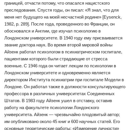
границей, отчасти потому, что опасался нацистского
преследования. Спустя годы, он писал: «Я знал, что для
меня нет будущего на моей несчастной родине» [Eysenck,
1982, р. 289]. После года, проведенного во Франции, он
обосновался и Англии, где изучал психологию в
Лондонском университете. В 1940 году ему присваивается
звание доктора наук. Во время второй мировой войны
Айзенк работал психологом в психиатрическом госпитале,
пациентами которого были страдающие от стресса
военные. С 1946 года он читает лекции по психологии в
Лондонском университете и одновременно является
директором Института психиатрии при госпитале Модели в
Лондоне. Он работал также в должности консультирующего
профессора в различных университетах Соединенных
Штатов. В 1983 году Айзенк ушел в отставку, оставив
работу на факультете психологии Лондонского
университета. Айзенк — чрезвычайно плодовитый автор;
им опубликовано около 45 книг и 600 научных статей. Его
основные теоретические работы: «Измерение личности»