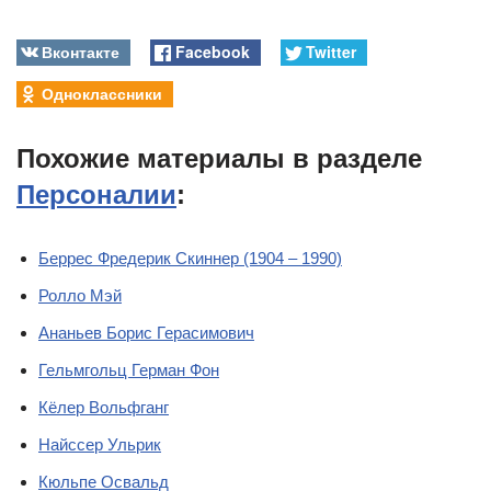
Вконтакте
Facebook
Twitter
Одноклассники
Похожие материалы в разделе
Персоналии
:
Беррес Фредерик Скиннер (1904 – 1990)
Ролло Мэй
Ананьев Борис Герасимович
Гельмгольц Герман Фон
Кёлер Вольфганг
Найссер Ульрик
Кюльпе Освальд