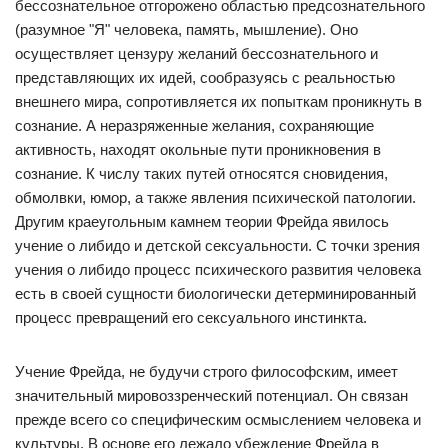
бессознательное отгорожено областью предсознательного
(разумное "Я" человека, память, мышление). Оно
осуществляет цензуру желаний бессознательного и
представляющих их идей, сообразуясь с реальностью
внешнего мира, сопротивляется их попыткам проникнуть в
сознание. А неразряженные желания, сохраняющие
активность, находят окольные пути проникновения в
сознание. К числу таких путей относятся сновидения,
обмолвки, юмор, а также явления психической патологии.
Другим краеугольным камнем теории Фрейда явилось
учение о либидо и детской сексуальности. С точки зрения
учения о либидо процесс психического развития человека
есть в своей сущности биологически детерминированный
процесс превращений его сексуального инстинкта.
Учение Фрейда, не будучи строго философским, имеет
значительный мировоззренческий потенциал. Он связан
прежде всего со специфическим осмыслением человека и
культуры. В основе его лежало убеждение Фрейда в