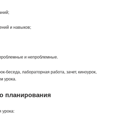
аний;
мений и навыков;
 проблемные и непроблемные.
рок-беседа, лабораторная работа, зачет, киноурок,
м урока.
го планирования
 урока: