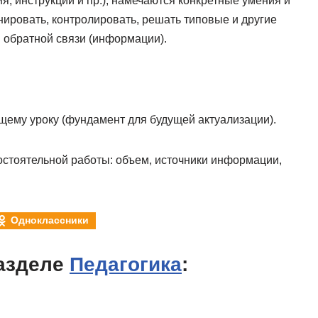
я, инструкции и пр.), намечаются конкретные умения и
нировать, контролировать, решать типовые и другие
я обратной связи (информации).
ющему уроку (фундамент для будущей актуализации).
остоятельной работы: объем, источники информации,
Одноклассники
азделе
Педагогика
: