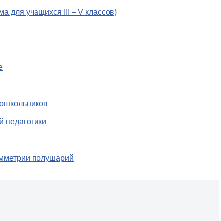
а для учащихся III – V классов)
е
дошкольников
й педагогики
имметрии полушарий