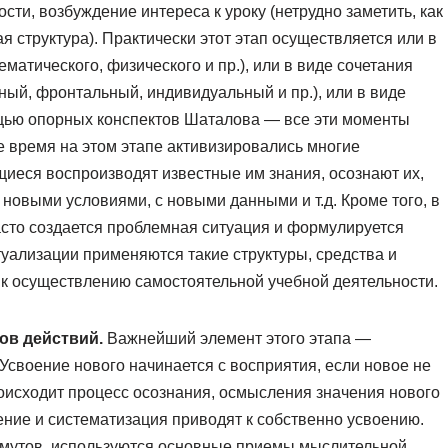
ти, возбуждение интереса к уроку (нетрудно заметить, как
я структура). Практически этот этап осуществляется или в
матического, физического и пр.), или в виде сочетания
ный, фронтальный, индивидуальный и пр.), или в виде
ощью опорных конспектов Шаталова — все эти моменты
е время на этом этапе активизировались многие
щиеся воспроизводят известные им знания, осознают их,
новыми условиями, с новыми данными и т.д. Кроме того, в
часто создается проблемная ситуация и формулируется
туализации применяются такие структуры, средства и
 к осуществлению самостоятельной учебной деятельности.
ов действий.
Важнейший элемент этого этапа —
Усвоение нового начинается с восприятия, если новое не
оисходит процесс осознания, осмысления значения нового
ние и систематизация приводят к собственно усвоению.
хмутов, используются основные приемы мыслительной