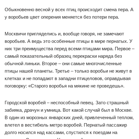
Обыкновенно весной у всех птиц происходит смена пера. А
у воробьев цвет оперения меняется без потери пера.
Москвичи пригляделись и, вообще говоря, не замечают
воробьев. А ведь это особенные птицы в мире пернатых. У
них три преимущества перед всеми птицами мира. Первое –
самый показательный образец перекраски наряда без
обычной линьки. Второе – они самые многочисленные
птицы нашей планеты. Третье – только воробьи не живут в
клетках и не попадают в западни птицеловов, оправдывая
поговорку: «Старого воробья на мякине не проведешь».
Городской воробей – неспособный певец. Зато страшный
забияка, драчун и умница. Вот какой случай был в Москве.
В один из морозных январских дней, привлеченный теплом,
влетел в вестибюль метро воробей. Пернатый пассажир
долго носился над кассами, спустился к поездам на