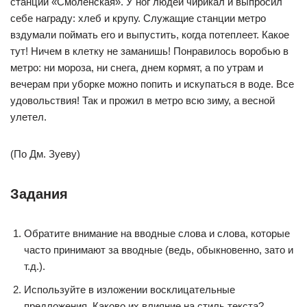
станции «Смоленская». У ног людей чирикал и выпросил
себе награду: хлеб и крупу. Служащие станции метро
вздумали поймать его и выпустить, когда потеплеет. Какое
тут! Ничем в клетку не заманишь! Понравилось воробью в
метро: ни мороза, ни снега, днем кормят, а по утрам и
вечерам при уборке можно попить и искупаться в воде. Все
удовольствия! Так и прожил в метро всю зиму, а весной
улетел.
(По Дм. Зуеву)
Задания
Обратите внимание на вводные слова и слова, которые
часто принимают за вводные (ведь, обыкновенно, зато и
т.д.).
Используйте в изложении восклицательные
предложения. Каково их влияние на стиль текста?