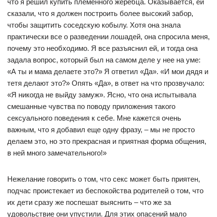
что я решил купить племенного жеребца. Оказывается, ей
сказали, что я должен построить более высокий забор,
чтобы защитить соседскую кобылу. Хотя она знала
практически все о разведении лошадей, она спросила меня,
почему это необходимо. Я все разъяснил ей, и тогда она
задала вопрос, который был на самом деле у нее на уме:
«А ты и мама делаете это?» Я ответил «Да». «И мои дядя и
тетя делают это?» Опять «Да», в ответ на что прозвучало:
«Я никогда не выйду замуж». Ясно, что она испытывала
смешанные чувства по поводу приложения такого
сексуального поведения к себе. Мне кажется очень
важным, что я добавил еще одну фразу, – мы не просто
делаем это, но это прекрасная и приятная форма общения,
в ней много замечательного!»
Нежелание говорить о том, что секс может быть приятен,
подчас проистекает из беспокойства родителей о том, что
их дети сразу же поспешат выяснить – что же за
удовольствие они упустили. Для этих опасений мало