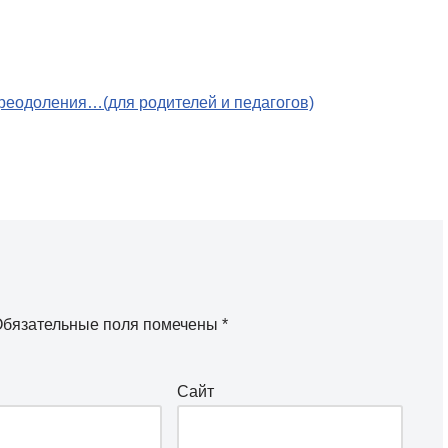
 преодоления…(для родителей и педагогов)
бязательные поля помечены
*
Сайт