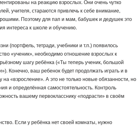
ориентированы на реакцию взрослых. Они очень чутко
ей, учителя, стараются привлечь к себе внимание,
рошими. Поэтому для пап и мам, бабушек и дедушек это
я интереса к школе и обучению.
и (портфель, тетради, учебники и т.п.) появилось
ство «ученик», необходимо отношение взрослых к
ерьёзному шагу ребёнка («Ты теперь ученик, большой
»). Конечно, ваш ребенок будет продолжать играть и в
у на «взросление». А это не только новые обязанности, но
ния и определённая самостоятельность. Контроль
можность вашему первокласснику «подрасти» в своём
ство. Если у ребёнка нет своей комнаты, нужно