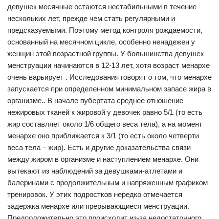
девушек месячные остаются нестабильными в течение
нескольких лет, прежде чем стать регулярными и
предсказуемыми. Поэтому метод контроля рождаемости,
основанный на месячном цикле, особенно ненадежен у
женщин этой возрастной группы. У большинства девушек
менструации начинаются в 12-13 лет, хотя возраст менархе
очень варьирует . Исследования говорят о том, что менархе
запускается при определенном минимальном запасе жира в
организме.. В начале пубертата среднее отношение
нежировых тканей к жировой у девочек равно 5/1 (то есть
жир составляет около 1/6 общего веса тела), а на момент
менархе оно приближается к 3/1 (то есть около четверти
веса тела – жир). Есть и другие доказательства связи
между жиром в организме и наступлением менархе. Они
вытекают из наблюдений за девушками-атлетами и
балеринами с продолжительным и напряженным графиком
тренировок. У этих подростков нередко отмечается
задержка менархе или прерывающиеся менструации.
Предположительно это происходит из-за недостаточного