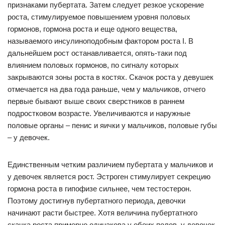
признаками пубертата. Затем следует резкое ускорение
роста, стимулируемое повышением уровня половых
гормонов, гормона роста и еще одного вещества,
называемого инсулиноподобным фактором роста I. В
дальнейшем рост останавливается, опять-таки под
влиянием половых гормонов, по сигналу которых
закрываются зоны роста в костях. Скачок роста у девушек
отмечается на два года раньше, чем у мальчиков, отчего
первые бывают выше своих сверстников в раннем
подростковом возрасте. Увеличиваются и наружные
половые органы – пенис и яички у мальчиков, половые губы
– у девочек.
Единственным четким различием пубертата у мальчиков и
у девочек является рост. Эстроген стимулирует секрецию
гормона роста в гипофизе сильнее, чем тестостерон.
Поэтому достигнув пубертатного периода, девочки
начинают расти быстрее. Хотя величина пубертатного
скачка роста примерно одинакова у обоих полов, у девочек