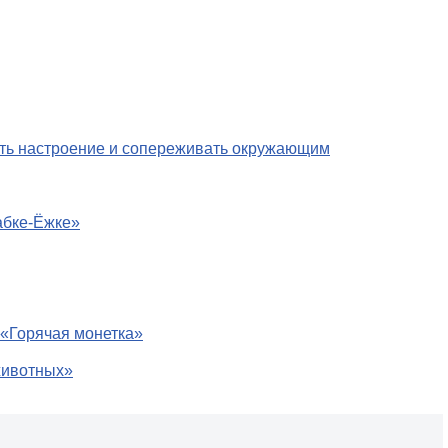
ать настроение и сопереживать окружающим
абке-Ёжке»
«Горячая монетка»
животных»