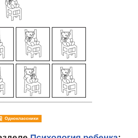
Одноклассники
азделе
Психология ребенка
: