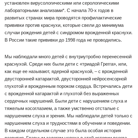
установлен вирусологическими или серологическими
лабораторными анализами*. С начала 70-х годов в
развитых странах мира проводятся профилактические
прививки против краснухи, которые свели до минимума
случаи рождения детей с синдромом врожденной краснухи.
В России такие прививки до 1998 года не проводились.
Мы наблюдали много детей с внутриутробно перенесенной
краснухой. Среди них были дети с «триадой Грегга», или,
как еще ее называют, ядерной краснухой, – с врожденной
двусторонней катарактой, двусторонней нейросенсорной
глухотой и врожденным пороком сердца. Встречались дети
с врожденной катарактой и глухотой без выраженных
сердечных нарушений. Были дети с нарушением слуха и
тяжелым косоглазием, а также умственно отсталые с
нарушением слуха и зрения. Мы наблюдали детей только с
нарушением слуха и трудностями в обучении и поведении.
В каждом отдельном случае это была особая история
развития. Главным залогом успеха в этой истории всегда