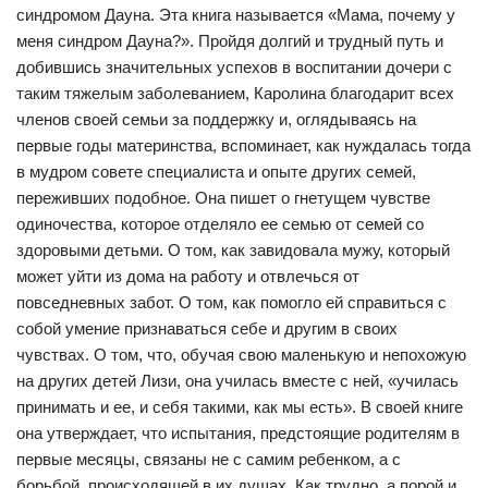
синдромом Дауна. Эта книга называется «Мама, почему у
меня синдром Дауна?». Пройдя долгий и трудный путь и
добившись значительных успехов в воспитании дочери с
таким тяжелым заболеванием, Каролина благодарит всех
членов своей семьи за поддержку и, оглядываясь на
первые годы материнства, вспоминает, как нуждалась тогда
в мудром совете специалиста и опыте других семей,
переживших подобное. Она пишет о гнетущем чувстве
одиночества, которое отделяло ее семью от семей со
здоровыми детьми. О том, как завидовала мужу, который
может уйти из дома на работу и отвлечься от
повседневных забот. О том, как помогло ей справиться с
собой умение признаваться себе и другим в своих
чувствах. О том, что, обучая свою маленькую и непохожую
на других детей Лизи, она училась вместе с ней, «училась
принимать и ее, и себя такими, как мы есть». В своей книге
она утверждает, что испытания, предстоящие родителям в
первые месяцы, связаны не с самим ребенком, а с
борьбой, происходящей в их душах. Как трудно, а порой и