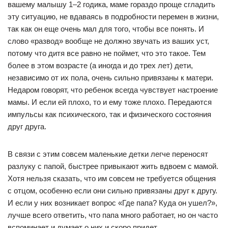
вашему малышу 1–2 годика, маме гораздо проще сгладить
эту ситуацию, не вдаваясь в подробности перемен в жизни,
так как он еще очень мал для того, чтобы все понять. И
слово «развод» вообще не должно звучать из ваших уст,
потому что дитя все равно не поймет, что это такое. Тем
более в этом возрасте (а иногда и до трех лет) дети,
независимо от их пола, очень сильно привязаны к матери.
Недаром говорят, что ребенок всегда чувствует настроение
мамы. И если ей плохо, то и ему тоже плохо. Передаются
импульсы как психического, так и физического состояния
друг друга.
В связи с этим совсем маленькие детки легче переносят
разлуку с папой, быстрее привыкают жить вдвоем с мамой.
Хотя нельзя сказать, что им совсем не требуется общения
с отцом, особенно если они сильно привязаны друг к другу.
И если у них возникает вопрос «Где папа? Куда он ушел?»,
лучше всего ответить, что папа много работает, но он часто
вспоминает и думает о них и скоро придет.