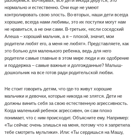
разберемся. Во-первых, все дети иногда дерутся, это
нормально и естественно. Они еще не умеют
контролировать свою злость. Во-вторых, наши дети всегда
хорошие, всегда нами любимы, это их поступки могут нам
не нравиться, а не они сами. В-третьих, «если соседский
Алеша – хороший мальчик, а я – плохой, значит, мои
родители любят его, а меня не любят». Представляете, как
это больно для маленького ребенка, ведь для него
родители самые главные в этом мире люди и их одобрение
и поддержка – самые важные и долгожданные? Малыш-
дошкольник на все готов ради родительской любви.
Не стоит говорить детям, что где-то живут хорошие
мальчики и девочки, которые никогда не злятся. Дети не
должны винить себя за свою естественную агрессивность.
Когда маленький ребенок агрессивен, он сам плохо
понимает, что с ним происходит. Объясните ему. Например:
«Ты сейчас очень злишься на меня, потому что я запретила
тебе смотреть мультики». Или: «Ты сердишься на Машу,