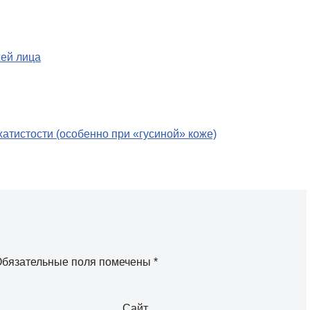
жей лица
хатистости (особенно при «гусиной» коже)
бязательные поля помечены
*
Сайт