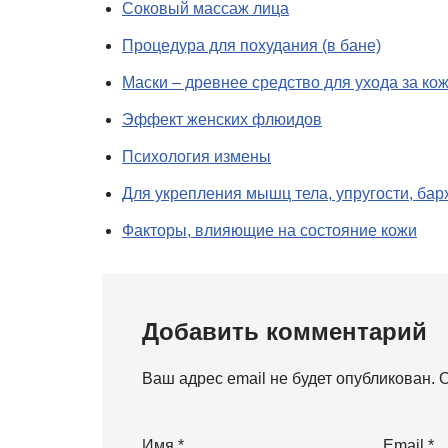
Соковый массаж лица
Процедура для похудания (в бане)
Маски – древнее средство для ухода за ко
Эффект женских флюидов
Психология измены
Для укрепления мышц тела, упругости, бар
Факторы, влияющие на состояние кожи
Добавить комментарий
Ваш адрес email не будет опубликован.
О
Имя
*
Email
*