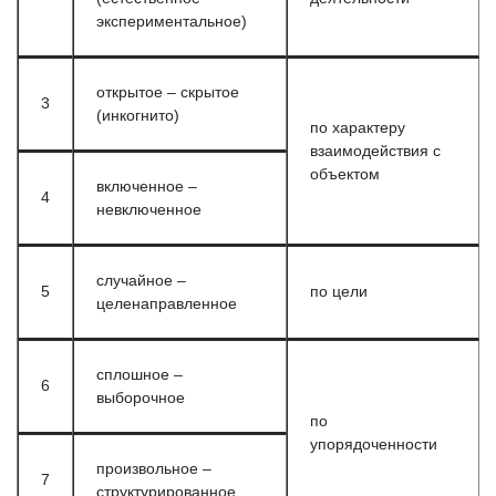
экспериментальное)
открытое – скрытое
3
(инкогнито)
по характеру
взаимодействия с
объектом
включенное –
4
невключенное
случайное –
5
по цели
целенаправленное
сплошное –
6
выборочное
по
упорядоченности
произвольное –
7
структурированное