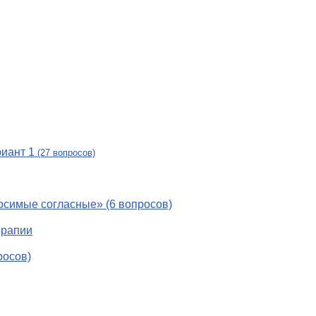
риант 1
(27 вопросов)
носимые согласные» (6 вопросов)
ерапии
росов)