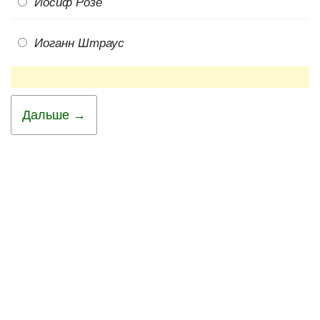
Иосиф Розе
Иоганн Штраус
Дальше →