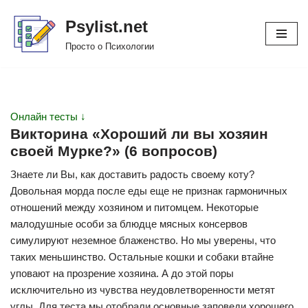
Psylist.net
Перейти
Просто о Психологии
к
содержимому
Онлайн тесты ↓
Викторина «Хороший ли вы хозяин
своей Мурке?» (6 вопросов)
Знаете ли Вы, как доставить радость своему коту?
Довольная морда после еды еще не признак гармоничных
отношений между хозяином и питомцем. Некоторые
малодушные особи за блюдце мясных консервов
симулируют неземное блаженство. Но мы уверены, что
таких меньшинство. Остальные кошки и собаки втайне
уповают на прозрение хозяина. А до этой поры
исключительно из чувства неудовлетворенности метят
углы. Для теста мы отобрали основные заповеди хорошего