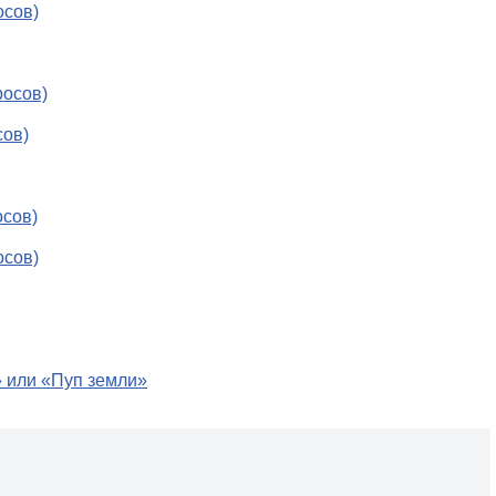
осов)
росов)
сов)
осов)
осов)
» или «Пуп земли»