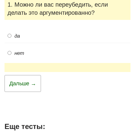
1. Можно ли вас переубедить, если
делать это аргументированно?
да
нет
Дальше →
Еще тесты: