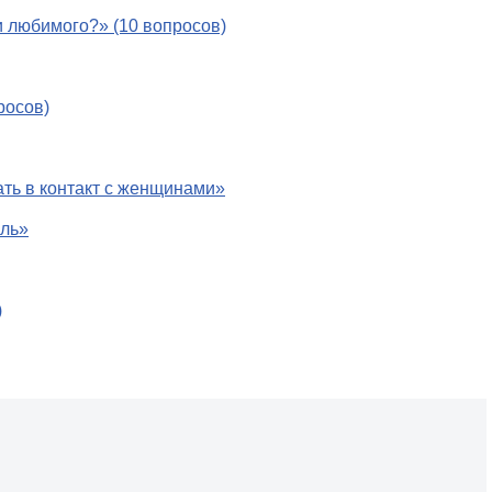
и любимого?» (10 вопросов)
росов)
ать в контакт с женщинами»
иль»
)