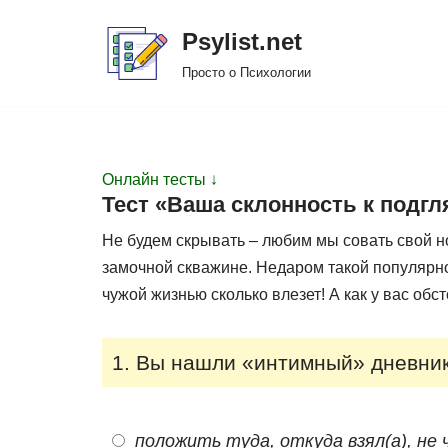
Psylist.net
Перейти
Просто о Психологии
к
содержимому
Онлайн тесты ↓
Тест «Ваша склонность к подг
Не будем скрывать – любим мы совать свой нос
замочной скважине. Недаром такой популярн
чужой жизнью сколько влезет! А как у вас обс
1. Вы нашли «интимный» дневник
положить туда, откуда взял(а), не 