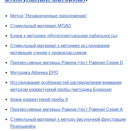
Метод "Незаконченные предложения"
Стимульный материал МПДО
Бланк к методике «Интеллектуальная лабильность»
Стимульный материал к методике исследования
мотивации учения у первоклассников
Прогрессивные матрицы Равена (тест Равена) Серия D
Методика Айзенка EPQ
Исследование особенностей распределения внимания
методом корректурной пробы (методика Бурдона)
бланк корректурной пробы 6
Прогрессивные матрицы Равена (тест Равена) Серия A
Стимульный материал к методу рисуночной фрустрации
Розенцвейга