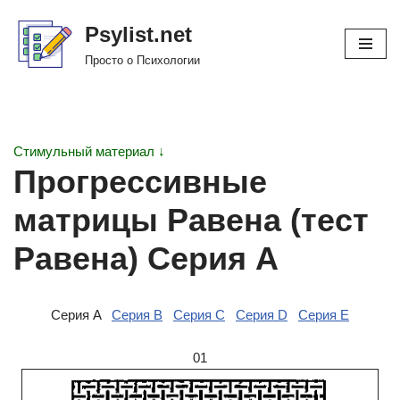
Psylist.net
Перейти
Просто о Психологии
к
содержимому
Стимульный материал ↓
Прогрессивные
матрицы Равена (тест
Равена) Серия A
Серия A
Серия B
Серия C
Серия D
Серия E
01