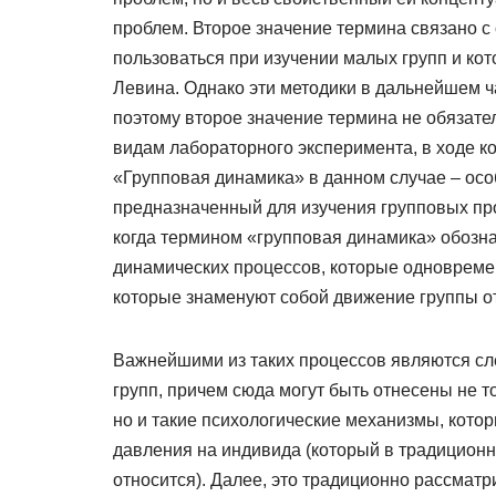
проблем. Второе значение термина связано 
пользоваться при изучении малых групп и к
Левина. Однако эти методики в дальнейшем ча
поэтому второе значение термина не обязате
видам лабораторного эксперимента, в ходе к
«Групповая динамика» в данном случае – ос
предназначенный для изучения групповых про
когда термином «групповая динамика» обознач
динамических процессов, которые одновремен
которые знаменуют собой движение группы от с
Важнейшими из таких процессов являются с
групп, причем сюда могут быть отнесены не
но и такие психологические механизмы, кото
давления на индивида (который в традиционн
относится). Далее, это традиционно рассмат