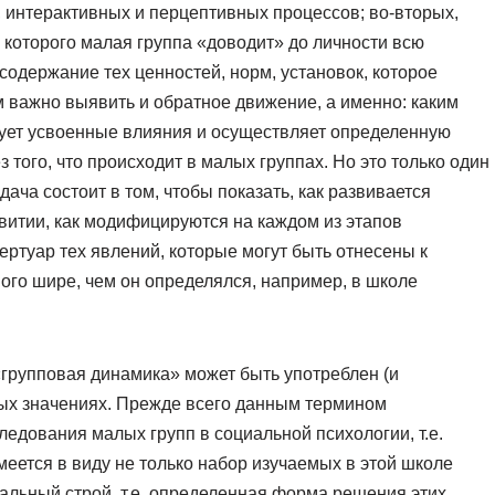
, интерактивных и перцептивных процессов; во-вторых,
 которого малая группа «доводит» до личности всю
содержание тех ценностей, норм, установок, которое
м важно выявить и обратное движение, а именно: каким
зует усвоенные влияния и осуществляет определенную
ез того, что происходит в малых группах. Но это только один
ача состоит в том, чтобы показать, как развивается
звитии, как модифицируются на каждом из этапов
ртуар тех явлений, которые могут быть отнесены к
го шире, чем он определялся, например, в школе
 «групповая динамика» может быть употреблен (и
ных значениях. Прежде всего данным термином
едования малых групп в социальной психологии, т.е.
имеется в виду не только набор изучаемых в этой школе
уальный строй, т.е. определенная форма решения этих