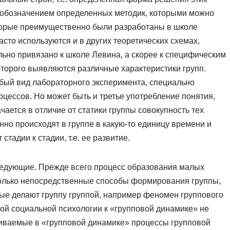
с обозначением определенных методик, которыми можно
оторые преимущественно были разработаны в школе
сто используются и в других теоретических схемах,
льно привязано к школе Левина, а скорее к специфическим
оторого выявляются различные характеристики групп.
обый вид лабораторного эксперимента, специально
цессов. Но может быть и третье употребление понятия,
ается в отличие от статики группы совокупность тех
но происходят в группе в какую-то единицу времени и
тадии к стадии, т.е. ее развитие.
ледующие. Прежде всего процесс образования малых
 только непосредственные способы формирования группы,
рые делают группу группой, например феномен группового
ой социальной психологии к «групповой динамике» не
риваемые в «групповой динамике» процессы групповой