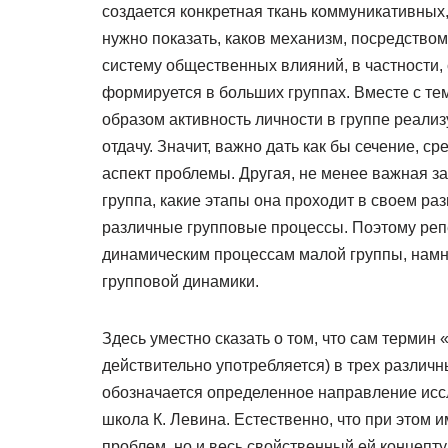
создается конкретная ткань коммуникативных
нужно показать, каков механизм, посредством
систему общественных влияний, в частности, 
формируется в больших группах. Вместе с те
образом активность личности в группе реали
отдачу. Значит, важно дать как бы сечение, ср
аспект проблемы. Другая, не менее важная зад
группа, какие этапы она проходит в своем ра
различные групповые процессы. Поэтому репе
динамическим процессам малой группы, намно
групповой динамики.
Здесь уместно сказать о том, что сам термин
действительно употребляется) в трех различ
обозначается определенное направление иссл
школа К. Левина. Естественно, что при этом 
проблем, но и весь свойственный ей концепт