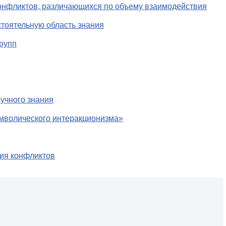
онфликтов, различающихся по объему взаимодействия
тоятельную область знания
групп
аучного знания
имволического интеракционизма»
ия конфликтов