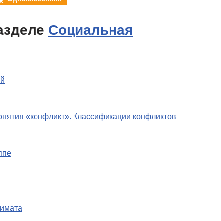
азделе
Социальная
ий
онятия «конфликт». Классификации конфликтов
ппе
лимата