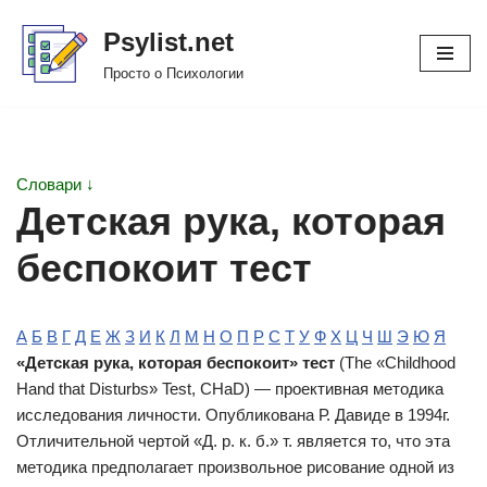
Psylist.net
Перейти
Просто о Психологии
к
содержимому
Словари ↓
Детская рука, которая
беспокоит тест
А
Б
В
Г
Д
Е
Ж
З
И
К
Л
М
Н
О
П
Р
С
Т
У
Ф
Х
Ц
Ч
Ш
Э
Ю
Я
«Детская рука, которая беспокоит» тест
(The «Childhood
Hand that Disturbs» Test, CHaD) — проективная методика
исследования личности. Опубликована Р. Давиде в 1994г.
Отличительной чертой «Д. р. к. б.» т. является то, что эта
методика предполагает произвольное рисование одной из