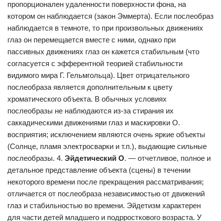
пропорционален удаленности поверхности фона, на
котором он наблюдается (закон Эммерта). Если послеобраз
наблюдается в темноте, то при произвольных движениях
глаз он перемещается вместе с ними, однако при
пассивных движениях глаз он кажется стабильным (что
согласуется с эфферентной теорией стабильности
видимого мира Г. Гельмгольца). Цвет отрицательного
послеобраза является дополнительным к цвету
хроматического объекта. В обычных условиях
послеобразы не наблюдаются из-за стирания их
саккадическими движениями глаз и маскировки О.
восприятия; исключением являются очень яркие объекты
(Солнце, пламя электросварки и т.п.), выдающие сильные
послеобразы. 4.
Эйдетический О
. — отчетливое, полное и
детальное представление объекта (сцены) в течении
некоторого времени после прекращения рассматривания;
отличается от послеобраза независимостью от движений
глаз и стабильностью во времени. Эйдетизм характерен
для части детей младшего и подрросткового возраста. У