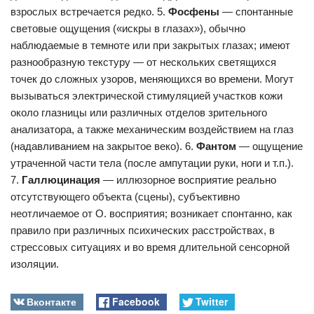
взрослых встречается редко. 5.
Фосфены
— спонтанные
световые ощущения («искры в глазах»), обычно
наблюдаемые в темноте или при закрытых глазах; имеют
разнообразную текстуру — от нескольких светящихся
точек до сложных узоров, меняющихся во времени. Могут
вызываться электрической стимуляцией участков кожи
около глазницы или различных отделов зрительного
анализатора, а также механическим воздействием на глаз
(надавливанием на закрытое веко). 6.
Фантом
— ощущение
утраченной части тела (после ампутации руки, ноги и т.п.).
7.
Галлюцинация
— иллюзорное восприятие реально
отсутствующего объекта (сцены), субъективно
неотличаемое от О. восприятия; возникает спонтанно, как
правило при различных психических расстройствах, в
стрессовых ситуациях и во время длительной сенсорной
изоляции.
Вконтакте
Facebook
Twitter