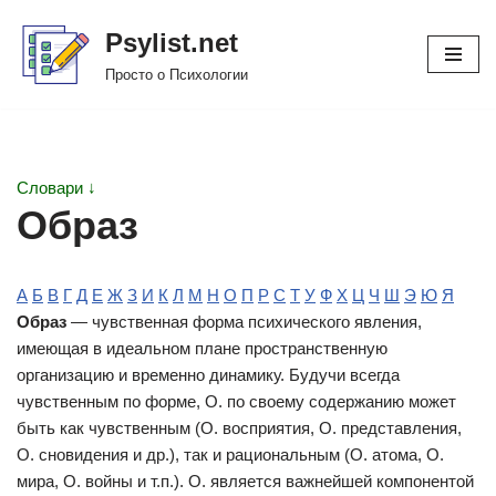
Psylist.net
Перейти
Просто о Психологии
к
содержимому
Словари ↓
Образ
А
Б
В
Г
Д
Е
Ж
З
И
К
Л
М
Н
О
П
Р
С
Т
У
Ф
Х
Ц
Ч
Ш
Э
Ю
Я
Образ
— чувственная форма психического явления,
имеющая в идеальном плане пространственную
организацию и временно динамику. Будучи всегда
чувственным по форме, О. по своему содержанию может
быть как чувственным (О. восприятия, О. представления,
О. сновидения и др.), так и рациональным (О. атома, О.
мира, О. войны и т.п.). О. является важнейшей компонентой