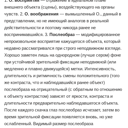
1.
О. восприятия
— отражение в идеальном плане
внешнего объекта (сцены), воздействующего на органы
чувств. 2.
О. воображения
— вымышленный О., данный в
представлении, но не имеющий аналогов в реальной
действительности и поэтому никогда ранее не
воспринимавшийся. 3.
Послеобраз
— модифицированное
непроизвольное восприятие кажущегося объекта, который
недавно рассматривался при строго неподвижном взгляде.
Хорошо заметен лишь на однородном (лучше сером) фоне
при устойчивой зрительной фиксации неподвижной (или
медленно и плавно движущейся) метки. Интенсивность,
длительность и ритмичность смены положительного (того
же контраста, что и наблюдавшийся ранее объект)
послеобраза на отрицательный (с обратным по отношению
к объекту контрастом) зависят от яркости, контраста и
длительности предварительно наблюдавшегося объекта.
После каждого скачка глаз послеобраз исчезает, затем во
время зрительной фиксации появляется вновь, но уже
ослабленный. Видимый размер послеобраза