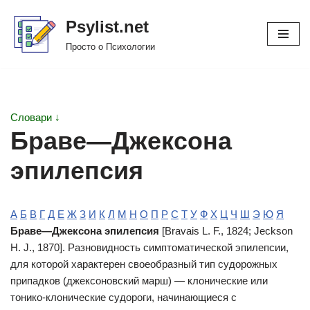
Psylist.net
Перейти
Просто о Психологии
к
содержимому
Словари ↓
Браве—Джексона
эпилепсия
А
Б
В
Г
Д
Е
Ж
З
И
К
Л
М
Н
О
П
Р
С
Т
У
Ф
Х
Ц
Ч
Ш
Э
Ю
Я
Браве—Джексона эпилепсия
[Bravais L. F., 1824; Jeckson
H. J., 1870]. Разновидность симптоматической эпилепсии,
для которой характерен своеобразный тип судорожных
припадков (джексоновский марш) — клонические или
тонико-клонические судороги, начинающиеся с