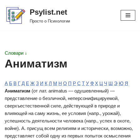
Psylist.net
Перейти
Просто о Психологии
к
содержимому
Словари ↓
Аниматизм
А
Б
В
Г
Д
Е
Ж
З
И
К
Л
М
Н
О
П
Р
С
Т
У
Ф
Х
Ц
Ч
Ш
Э
Ю
Я
Аниматизм
(от лат. animatus — одушевленный) —
представление о безличной, неперсонифицируемой,
сверхъестественной силе, действующей в природе и
влияющей на саму жизнь, ее условия (напр., урожай),
успешность деятельности человека (напр., успех в охоте,
войне). А. присущ всем религиям и исторически, возможно,
представляет собой одну из первых попыток осмысления