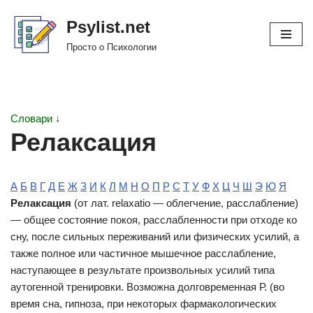
Psylist.net
Перейти
Просто о Психологии
к
содержимому
Словари ↓
Релаксация
А
Б
В
Г
Д
Е
Ж
З
И
К
Л
М
Н
О
П
Р
С
Т
У
Ф
Х
Ц
Ч
Ш
Э
Ю
Я
Релаксация
(от лат. relaxatio — облегчение, расслабление)
— общее состояние покоя, расслабленности при отходе ко
сну, после сильных переживаний или физических усилий, а
также полное или частичное мышечное расслабление,
наступающее в результате произвольных усилий типа
аутогенной тренировки. Возможна долговременная Р. (во
время сна, гипноза, при некоторых фармакологических