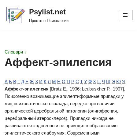
Psylist.net
Перейти
Просто о Психологии
к
содержимому
Словари ↓
Аффект-эпилепсия
А
Б
В
Г
Д
Е
Ж
З
И
К
Л
М
Н
О
П
Р
С
Т
У
Ф
Х
Ц
Ч
Ш
Э
Ю
Я
Аффект-эпилепсия
[Bratz E., 1906; Leubusxher P., 1907].
Психогенно возникающие эпилептиформные припадки у
лиц психопатического склада, нередко при наличии
органической церебральной патологии (олигофрения,
церебральный атеросклероз). Припадки никогда не
развиваются эндогенно и не приводят к образованию
эпилептического слабоумия. Современными