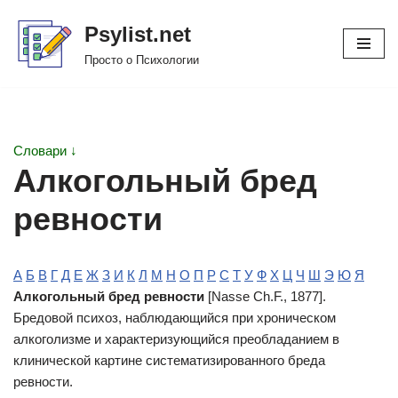
Psylist.net
Перейти
Просто о Психологии
к
содержимому
Словари ↓
Алкогольный бред
ревности
А
Б
В
Г
Д
Е
Ж
З
И
К
Л
М
Н
О
П
Р
С
Т
У
Ф
Х
Ц
Ч
Ш
Э
Ю
Я
Алкогольный бред ревности
[Nasse Ch.F., 1877].
Бредовой психоз, наблюдающийся при хроническом
алкоголизме и характеризующийся преобладанием в
клинической картине систематизированного бреда
ревности.