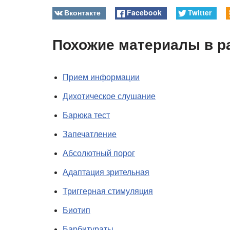
Вконтакте
Facebook
Twitter
Похожие материалы в р
Прием информации
Дихотическое слушание
Барюка тест
Запечатление
Абсолютный порог
Адаптация зрительная
Триггерная стимуляция
Биотип
Барбитураты