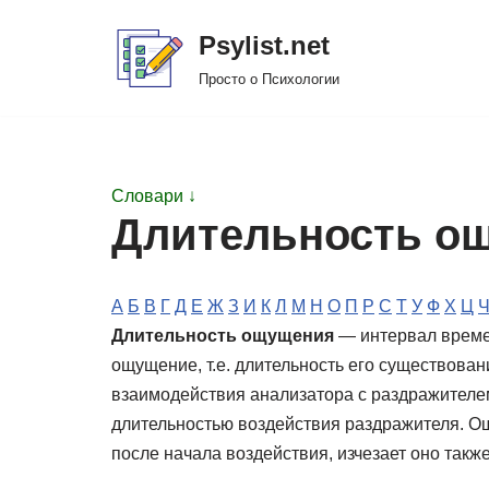
Psylist.net
Перейти
Просто о Психологии
к
содержимому
Словари ↓
Длительность о
А
Б
В
Г
Д
Е
Ж
З
И
К
Л
М
Н
О
П
Р
С
Т
У
Ф
Х
Ц
Длительность ощущения
— интервал времен
ощущение, т.е. длительность его существова
взаимодействия анализатора с раздражителем 
длительностью воздействия раздражителя. О
после начала воздействия, изчезает оно такж