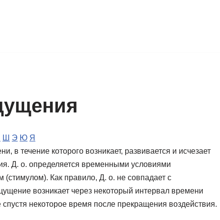
щущения
Ч
Ш
Э
Ю
Я
и, в течение которого возникает, развивается и исчезает
ния. Д. о. определяется временными условиями
(стимулом). Как правило, Д. о. не совпадает с
щущение возникает через некоторый интервал времени
е спустя некоторое время после прекращения воздействия.