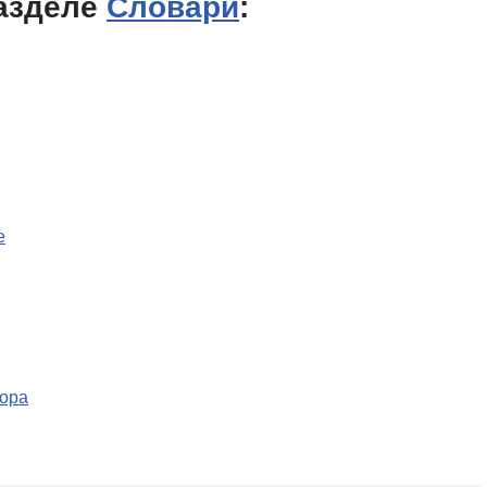
азделе
Словари
:
е
тора