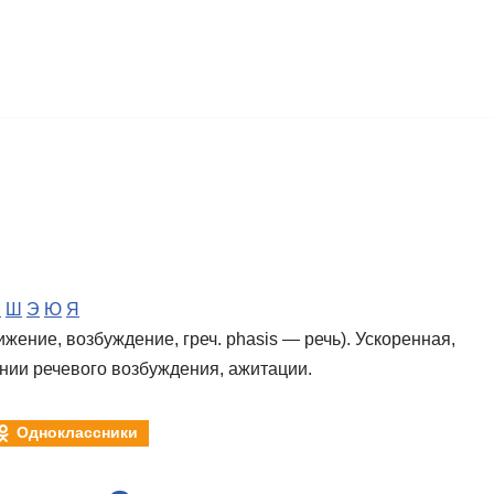
Ч
Ш
Э
Ю
Я
ижение, возбуждение, греч. phasis — речь). Ускоренная,
нии речевого возбуждения, ажитации.
Одноклассники