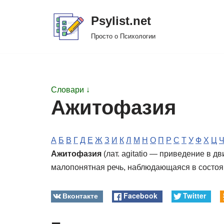
Psylist.net
Перейти
Просто о Психологии
к
содержимому
Словари ↓
Ажитофазия
А
Б
В
Г
Д
Е
Ж
З
И
К
Л
М
Н
О
П
Р
С
Т
У
Ф
Х
Ц
Ажитофазия
(лат. agitatio — приведение в дв
малопонятная речь, наблюдающаяся в состоя
Вконтакте
Facebook
Twitter