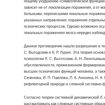
общему ухудшению «символической функции»,
зависит не от локализации поражения, а от 
больными, перенесшими локальные поражения
указанных направления: поражение отдельны
психических процессов. Однако возможно осущ
локальных поражениях мозга нередко наблю
Данное противоречие нашло разрешение в тео
С. Выгодским и А. Р. Лурия. Эта теория осн
психологии Л. С. Выготским, А. Н. Леонтьевым,
обусловленности, прижизненном формировани
высших психических функций человека, а так
Сеченова, И. П. Павлова, П. К. Анохина, Н. 
рефлекторной природе и сложной системно-ф
Согласно теории системной динамической Л. в
рассматривать как сложные системные образ