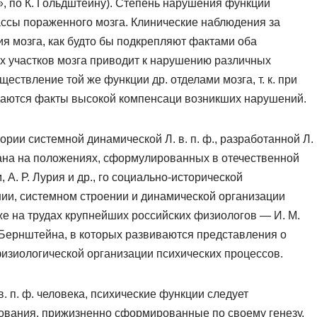
 по К. Гольдштейну). Степень нарушения функции
массы пораженного мозга. Клинические наблюдения за
 мозга, как будто бы подкрепляют фактами оба
х участков мозга приводит к нарушению различных
ествление той же функции др. отделами мозга, т. к. при
даются факты высокой компенсаци возникших нарушений.
рии системной динамической Л. в. п. ф., разработанной Л.
ована на положениях, сформулированных в отечественной
 А. Р. Лурия и др., го социально-исторической
и, системном строении и динамической организации
же на трудах крупнейших российских физиологов — И. М.
А. Бернштейна, в которых развиваются представления о
изиологической организации психических процессов.
. п. ф. человека, психические функции следует
ования, прижизненно сформированные по своему генезу,