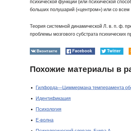
психической функции (или психической спосо
больших полушарий («центром») или со все
Теория системной динамической Л. в. п. ф. 
проблемы мозгового субстрата психических п
Вконтакте
Facebook
Twitter
Похожие материалы в р
Гилфорда—Циммермана темперамента об
Идентификация
Психология
Е-волна
Психологический словарь Буква А