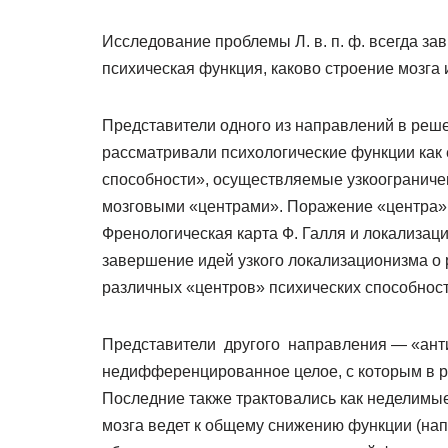
Исследование проблемы Л. в. п. ф. всегда зав
психическая функция, каково строение мозга 
Представители одного из направлений в реше
рассматривали психологические функции как
способности», осуществляемые узкоогранич
мозговыми «центрами». Поражение «центра»
Френологическая карта Ф. Галля и локализаци
завершение идей узкого локализационизма о
различных «центров» психических способност
Представители другого направления — «анти
недифференцированное целое, с которым в р
Последние также трактовались как неделимы
мозга ведет к общему снижению функции (напр.