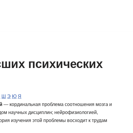
ших психических
Ч
Ш
Э
Ю
Я
й
— кординальная проблема соотношения мозга и
дом научных дисциплин; нейрофизиологией,
ория изучения этой проблемы восходит к трудам