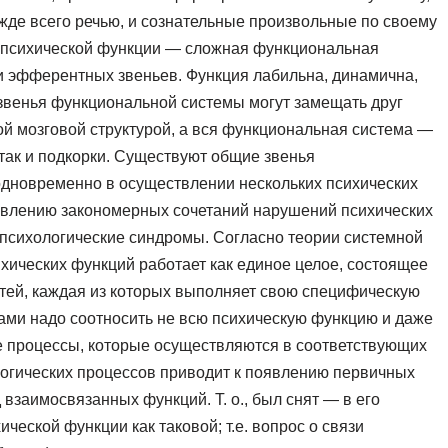
жде всего речью, и сознательные произвольные по своему
 психической функции — сложная функциональная
и эфферентных звеньев. Функция лабильна, динамична,
звенья функциональной системы могут замещать друг
ой мозговой структурой, а вся функциональная система —
 так и подкорки. Существуют общие звенья
одновременно в осуществлении нескольких психических
оявлению закономерных сочетаний нарушений психических
психологические синдромы. Согласно теории системной
психических функций работает как единое целое, состоящее
ей, каждая из которых выполняет свою специфическую
ами надо соотносить не всю психическую функцию и даже
ие процессы, которые осуществляются в соответствующих
логических процессов приводит к появлению первичных
взаимосвязанных функций. Т. о., был снят — в его
еской функции как таковой; т.е. вопрос о связи