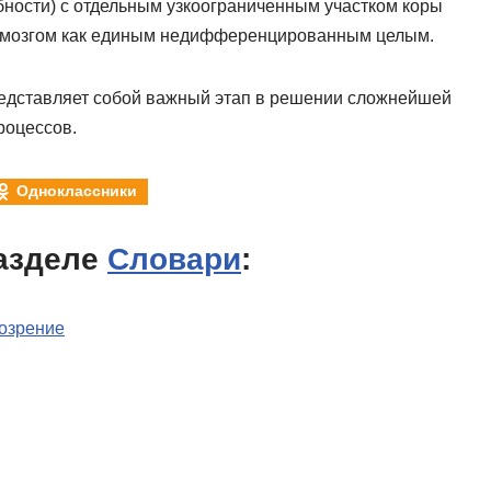
бности) с отдельным узкоограниченным участком коры
м мозгом как единым недифференцированным целым.
представляет собой важный этап в решении сложнейшей
роцессов.
Одноклассники
азделе
Словари
:
озрение