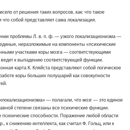
исело от решения таких вопросов, как: что такое
и что собой представляет сама локализация.
нии проблемы Л. в. п. ф. — узкого локализационизма —
 единые, неразложимые на компоненты «психические
енными участками коры мозга — соответствующими
 ведет к выпадению соответствующей функции.
онная карта К. Кляйста представляют собой логическое
 работе коры больших полушарий как совокупности
ей.
локализационизма» — полагали, что мозг — это единое
авной степени связаны все психические функции.
е психические способности. Поражение любой области
, к снижению интеллекта, как считал Ф. Гольц, или к