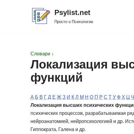
Psylist.net
Перейти
Просто о Психологии
к
содержимому
Словари ↓
Локализация выс
функций
А
Б
В
Г
Д
Е
Ж
З
И
К
Л
М
Н
О
П
Р
С
Т
У
Ф
Х
Ц
Локализация высших психических функци
психических процессов, разрабатываемая ря
нейроанатомией, нейропсихологией и др. Ист
Гиппократа, Галена и др.