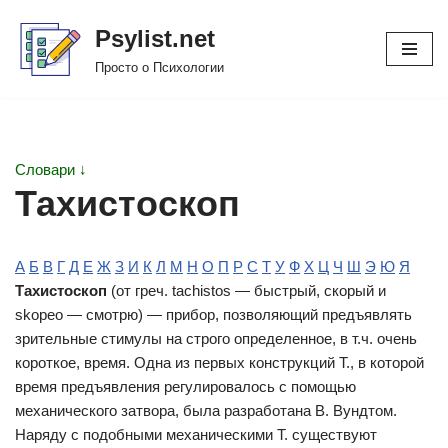
Psylist.net
Перейти
Просто о Психологии
к
содержимому
Словари ↓
Тахистоскоп
А
Б
В
Г
Д
Е
Ж
З
И
К
Л
М
Н
О
П
Р
С
Т
У
Ф
Х
Ц
Ч
Ш
Э
Ю
Я
Тахистоскоп
(от греч. tachistos — быстрый, скорый и
skopeo — смотрю) — прибор, позволяющий предъявлять
зрительные стимулы на строго определенное, в т.ч. очень
короткое, время. Одна из первых конструкций Т., в которой
время предъявления регулировалось с помощью
механического затвора, была разработана В. Вундтом.
Наряду с подобными механическими Т. существуют