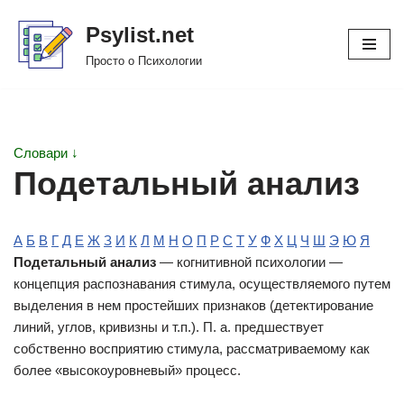
Psylist.net
Перейти
Просто о Психологии
к
содержимому
Словари ↓
Подетальный анализ
А
Б
В
Г
Д
Е
Ж
З
И
К
Л
М
Н
О
П
Р
С
Т
У
Ф
Х
Ц
Ч
Ш
Э
Ю
Я
Подетальный анализ
— когнитивной психологии —
концепция распознавания стимула, осуществляемого путем
выделения в нем простейших признаков (детектирование
линий, углов, кривизны и т.п.). П. а. предшествует
собственно восприятию стимула, рассматриваемому как
более «высокоуровневый» процесс.