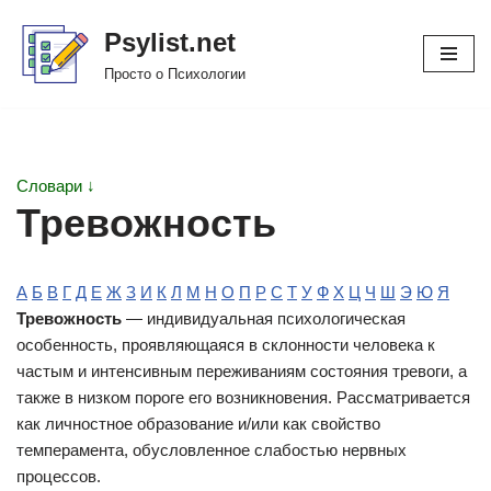
Psylist.net
Перейти
Просто о Психологии
к
содержимому
Словари ↓
Тревожность
А
Б
В
Г
Д
Е
Ж
З
И
К
Л
М
Н
О
П
Р
С
Т
У
Ф
Х
Ц
Ч
Ш
Э
Ю
Я
Тревожность
— индивидуальная психологическая
особенность, проявляющаяся в склонности человека к
частым и интенсивным переживаниям состояния тревоги, а
также в низком пороге его возникновения. Рассматривается
как личностное образование и/или как свойство
темперамента, обусловленное слабостью нервных
процессов.