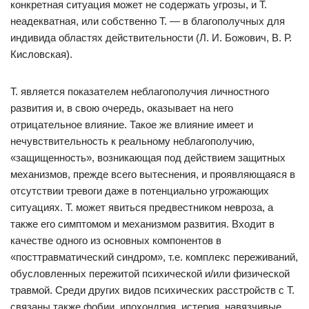
конкретная ситуация может не содержать угрозы, и Т.
неадекватная, или собственно Т. — в благополучных для
индивида областях действительности (Л. И. Божович, В. Р.
Кисловская).
Т. является показателем неблагополучия личностного
развития и, в свою очередь, оказывает на него
отрицательное влияние. Такое же влияние имеет и
нечувствительность к реальному неблагополучию,
«защищенность», возникающая под действием защитных
механизмов, прежде всего вытеснения, и проявляющаяся в
отсутствии тревоги даже в потенциально угрожающих
ситуациях. Т. может явиться предвестником невроза, а
также его симптомом и механизмом развития. Входит в
качестве одного из основных компонентов в
«посттравматический синдром», т.е. комплекс переживаний,
обусловленных пережитой психической и/или физической
травмой. Среди других видов психических расстройств с Т.
связаны также фобии, ипохондрия, истерия, навязчивые