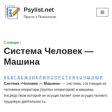
Psylist.net
Перейти
Просто о Психологии
к
содержимому
Словари ↓
Система Человек —
Машина
А
Б
В
Г
Д
Е
Ж
З
И
К
Л
М
Н
О
П
Р
С
Т
У
Ф
Х
Ц
Ч
Ш
Э
Ю
Я
Система «Человек — Машина»
— система, состоящая из
человека-оператора (группы операторов) и машины,
посредством которой он осуществляет (они осуществляют)
трудовую деятельность.