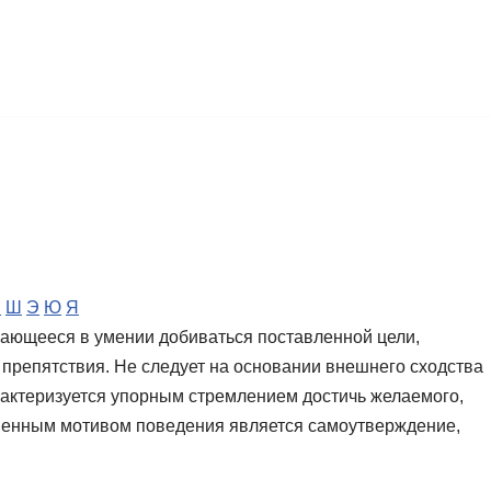
Ч
Ш
Э
Ю
Я
чающееся в умении добиваться поставленной цели,
препятствия. Не следует на основании внешнего сходства
арактеризуется упорным стремлением достичь желаемого,
твенным мотивом поведения является самоутверждение,