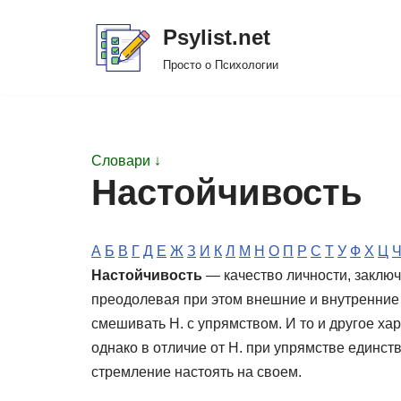
Psylist.net
Перейти
Просто о Психологии
к
содержимому
Словари ↓
Настойчивость
А
Б
В
Г
Д
Е
Ж
З
И
К
Л
М
Н
О
П
Р
С
Т
У
Ф
Х
Ц
Настойчивость
— качество личности, заклю
преодолевая при этом внешние и внутренние 
смешивать Н. с упрямством. И то и другое х
однако в отличие от Н. при упрямстве единс
стремление настоять на своем.