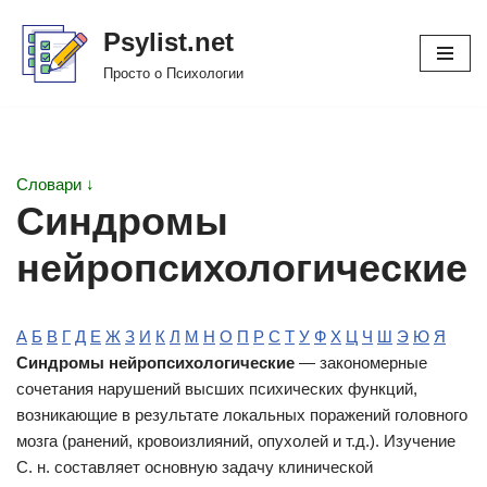
Psylist.net
Перейти
Просто о Психологии
к
содержимому
Словари ↓
Синдромы
нейропсихологические
А
Б
В
Г
Д
Е
Ж
З
И
К
Л
М
Н
О
П
Р
С
Т
У
Ф
Х
Ц
Ч
Ш
Э
Ю
Я
Синдромы нейропсихологические
— закономерные
сочетания нарушений высших психических функций,
возникающие в результате локальных поражений головного
мозга (ранений, кровоизлияний, опухолей и т.д.). Изучение
С. н. составляет основную задачу клинической