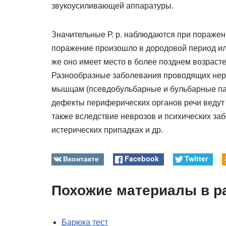
звукоусиливающей аппаратуры.
Значительные Р. р. наблюдаются при поражени
поражение произошло в дородовой период или
же оно имеет место в более позднем возрасте
Разнообразные заболевания проводящих нерв
мышцам (псевдобульбарные и бульбарные пара
дефекты периферических органов речи ведут к
также вследствие неврозов и психических за
истерических припадках и др.
Вконтакте
Facebook
Twitter
Похожие материалы в р
Барюка тест