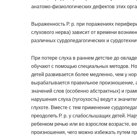
анатомо-физиологических дефектов этих орга
Выраженность Р. р. при поражениях перифери
слухового нерва) зависит от времени возникн
различных сурдопедагогических и сурдотехни
При потере слуха в раннем детстве до овладе
обучают с помощью специальных методов. Но 
детей развивается более медленно, чем у но
вырабатывается правильное произношение, 
значений слов (особенно абстрактных) и грам
нарушения слуха (тугоухость) ведут к значит
глухоте. Вместе с тем применение сурдопедаг
преодолеть Р. р. у слабослышащих детей. На
ребенком речью или во взрослом возрасте, веду
произношения, чего можно избежать путем п