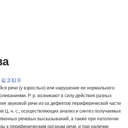
ва
Ч
Ш
Э
Ю
Я
ся речи (у взрослых) или нарушение ее нормального
леваниями. Р. р. возникают в силу действия разных
ия звуковой речи из-за дефектов периферической части
в Ц. н. с., осуществляющих анализ и синтез получаемых
ственных речевых высказываний, а также при патологии
ры к периферическим органам речи, и при наличии