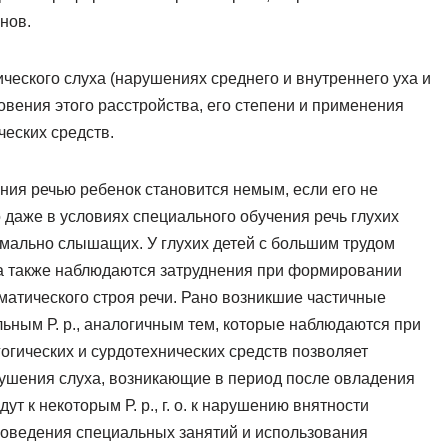
нов.
ческого слуха (нарушениях среднего и внутреннего уха и
овения этого расстройства, его степени и применения
ческих средств.
ния речью ребенок становится немым, если его не
даже в условиях специального обучения речь глухих
рмально слышащих. У глухих детей с большим трудом
а также наблюдаются затруднения при формировании
матического строя речи. Рано возникшие частичные
ельным Р. р., аналогичным тем, которые наблюдаются при
огических и сурдотехнических средств позволяет
рушения слуха, возникающие в период после овладения
т к некоторым Р. р., г. о. к нарушению внятности
роведения специальных занятий и использования