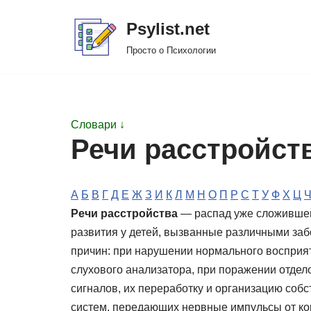
Psylist.net
Перейти
Просто о Психологии
к
содержимому
Словари ↓
Речи расстройст
А
Б
В
Г
Д
Е
Ж
З
И
К
Л
М
Н
О
П
Р
С
Т
У
Ф
Х
Ц
Речи расстройства
— распад уже сложившей
развития у детей, вызванные различными забо
причин: при нарушении нормального восприят
слухового анализатора, при поражении отдело
сигналов, их переработку и организацию соб
систем, передающих нервные импульсы от ко